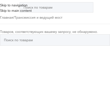
Skip to navigation
Skip to main content
Главная
Трансмиссия и ведущий мост
Товаров, соответствующих вашему запросу, не обнаружено.
Запчасти
Кабина,
Мос
дравлика
Мачты
для
рама и
упр
двигателей
органы
(ДВС)
управления