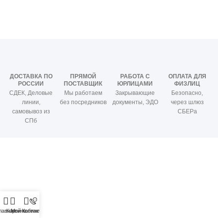
ДОСТАВКА ПО
ПРЯМОЙ
РАБОТА С
ОПЛАТА ДЛЯ
РОССИИ
ПОСТАВЩИК
ЮРЛИЦАМИ
ФИЗЛИЦ
СДЕК, Деловые
Мы работаем
Закрывающие
Безопасно,
линии,
без посредников
документы, ЭДО
через шлюз
самовывоз из
СБЕРа
СПб
лавная
Корзина
Мой кабинет
Контакты